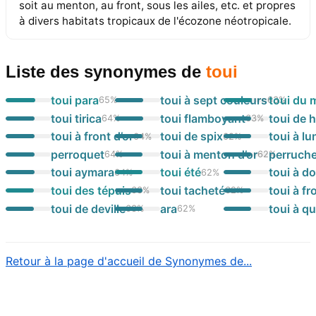
soit au menton, au front, sous les ailes, etc. et propres
à divers habitats tropicaux de l'écozone néotropicale.
Liste des synonymes
de
toui
toui para
toui à sept couleurs
toui du 
65
%
63
%
toui tirica
toui flamboyant
toui de 
64
%
63
%
toui à front d’or
toui de spix
toui à lu
64
%
62
%
perroquet
toui à menton d’or
perruch
64
%
62
%
toui aymara
toui été
toui à do
64
%
62
%
toui des tépuis
toui tacheté
toui à fr
63
%
62
%
toui de deville
ara
toui à q
63
%
62
%
Retour à la page d'accueil de Synonymes de...