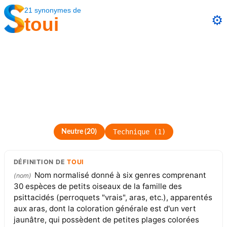
21
synonymes
de
⚙️
toui
Technique
(
1
)
Neutre
(
20
)
DÉFINITION
DE
TOUI
Nom normalisé donné à six genres comprenant
(
nom
)
30 espèces de petits oiseaux de la famille des
psittacidés (perroquets "vrais", aras, etc.), apparentés
aux aras, dont la coloration générale est d'un vert
jaunâtre, qui possèdent de petites plages colorées