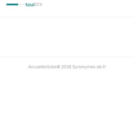
toui
62
%
Accueil
Articles
©
2026
Synonymes-de.fr