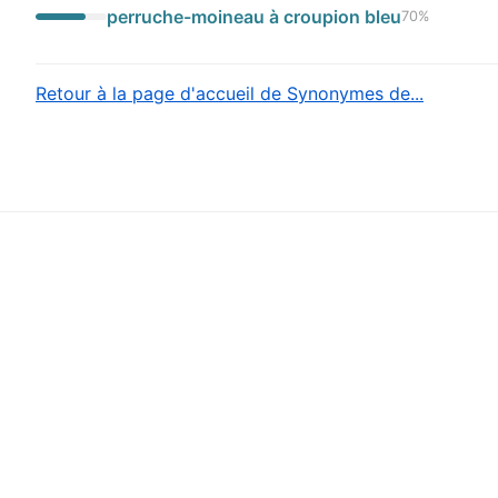
perruche-moineau à croupion bleu
70
%
Retour à la page d'accueil de Synonymes de...