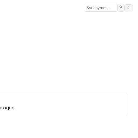
🔍
☾
exique.