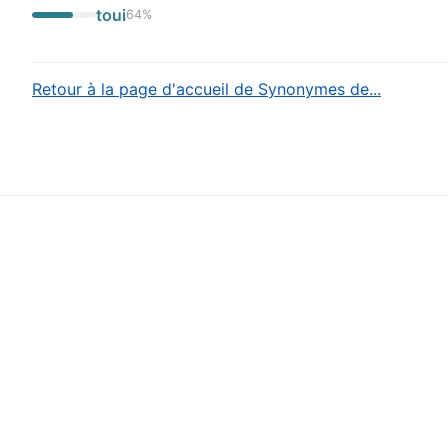
toui
64
%
Retour à la page d'accueil de Synonymes de...