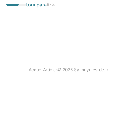
toui para
62
%
Accueil
Articles
©
2026
Synonymes-de.fr