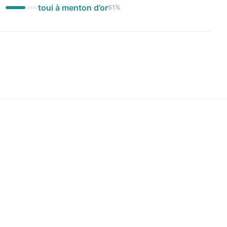
toui à menton d’or
61
%