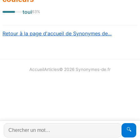
toui
63
%
Retour à la page d'accueil de Synonymes de...
Accueil
Articles
©
2026
Synonymes-de.fr
🔍