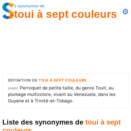
1
synonymes
de
⚙️
toui à sept couleurs
DÉFINITION
DE
TOUI À SEPT COULEURS
Perroquet de petite taille, du genre Touit, au
(
nom
)
plumage multicolore, vivant au Venezuela, dans les
Guyane et à Trinité-et-Tobago.
Liste des synonymes
de
toui à sept
couleurs