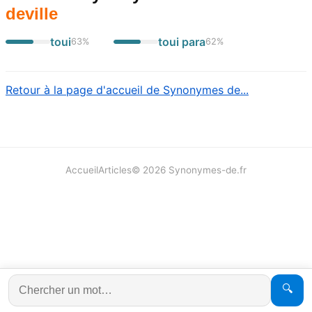
deville
toui
toui para
63
%
62
%
Retour à la page d'accueil de Synonymes de...
Accueil
Articles
©
2026
Synonymes-de.fr
🔍