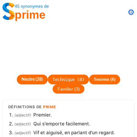
45
synonymes
de
⚙️
prime
Technique
(
8
)
Soutenu
(
6
)
Neutre
(
28
)
Familier
(
3
)
DÉFINITIONS
DE
PRIME
Premier.
(
adjectif
)
Qui s'emporte facilement.
(
adjectif
)
Vif et aiguisé, en parlant d'un regard.
(
adjectif
)