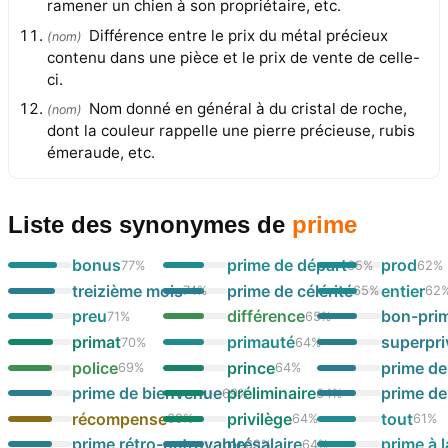
ramener un chien à son propriétaire, etc.
Différence entre le prix du métal précieux
(
nom
)
contenu dans une pièce et le prix de vente de celle-
ci.
Nom donné en général à du cristal de roche,
(
nom
)
dont la couleur rappelle une pierre précieuse, rubis
émeraude, etc.
Liste des synonymes
de
prime
bonus
prime de départ
prod
77
%
65
%
62
%
treizième mois
prime de célérité
entier
74
%
65
%
62
preu
différence
bon-pri
71
%
65
%
primat
primauté
superpri
70
%
64
%
police
prince
prime de
69
%
64
%
prime de bienvenue
préliminaire
prime de
69
%
64
%
récompense
privilège
tout
69
%
64
%
61
%
prime rétro-octroyable
présalaire
prime à la
69
%
64
%