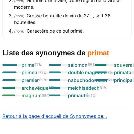
Notable d’une ville, d’une région de la Grèce
(
nom
)
moderne.
Grosse bouteille de vin de 27 L, soit 36
(
nom
)
bouteilles.
Caractère de ce qui prime.
(
nom
)
Liste des synonymes
de
primat
prime
salomon
souvera
77
%
65
%
primeur
double magnum
primata
73
%
63
%
6
premier
nabuchodonosor
principal
69
%
62
%
archevêque
melchisédech
67
%
61
%
magnum
primauté
65
%
61
%
Retour à la page d'accueil de Synonymes de...