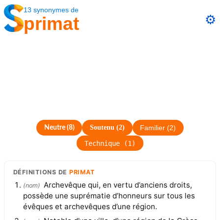
13
synonymes
de
⚙️
primat
Soutenu
(
2
)
Neutre
(
8
)
Familier
(
2
)
Technique
(
1
)
DÉFINITIONS
DE
PRIMAT
Archevêque qui, en vertu d’anciens droits,
(
nom
)
possède une suprématie d’honneurs sur tous les
évêques et archevêques d’une région.