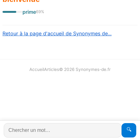
prime
69
%
Retour à la page d'accueil de Synonymes de...
Accueil
Articles
©
2026
Synonymes-de.fr
🔍