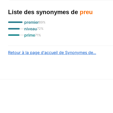
Liste des synonymes
de
preu
premier
89
%
niveau
72
%
prime
71
%
Retour à la page d'accueil de Synonymes de...