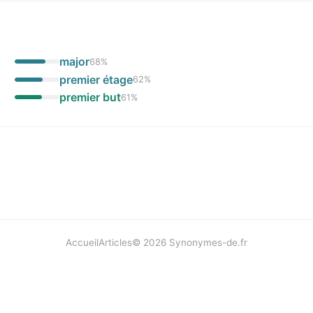
major
68
%
premier étage
62
%
premier but
61
%
Accueil
Articles
©
2026
Synonymes-de.fr