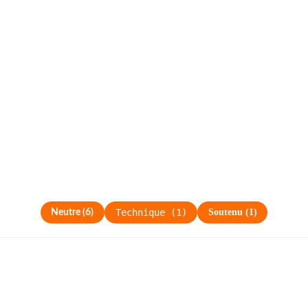
Technique
(
1
)
Soutenu
(
1
)
Neutre
(
6
)