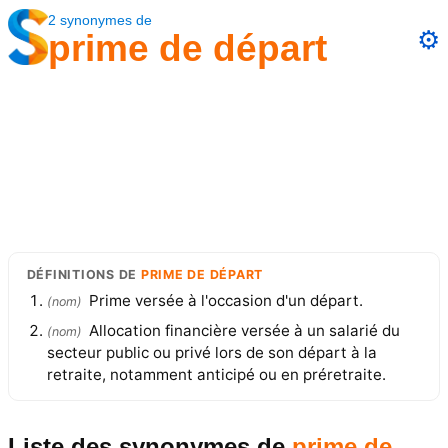
2
synonymes
de
⚙️
prime de départ
DÉFINITIONS
DE
PRIME DE DÉPART
Prime versée à l'occasion d'un départ.
(
nom
)
Allocation financière versée à un salarié du
(
nom
)
secteur public ou privé lors de son départ à la
retraite, notamment anticipé ou en préretraite.
Liste des synonymes
de
prime de