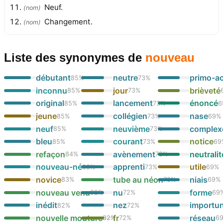
Neuf.
(
nom
)
Changement.
(
nom
)
Liste des synonymes
de
nouveau
débutant
neutre
primo-ac
85
%
73
%
inconnu
jour
brièveté
85
%
73
%
original
lancement
énoncé
85
%
73
%
6
jeune
collégien
nase
85
%
73
%
69
%
neuf
neuvième
complex
85
%
73
%
bleu
courant
notice
85
%
73
%
69
refaçon
avènement
neutralit
84
%
73
%
nouveau-né
apprenti
utile
83
%
73
%
69
%
novice
tube au néon
niais
83
%
73
%
69
%
nouveau venu
nu
forme
82
%
72
%
69
inédit
nez
importu
82
%
72
%
nouvelle mouture
fr
réseau
82
%
72
%
6