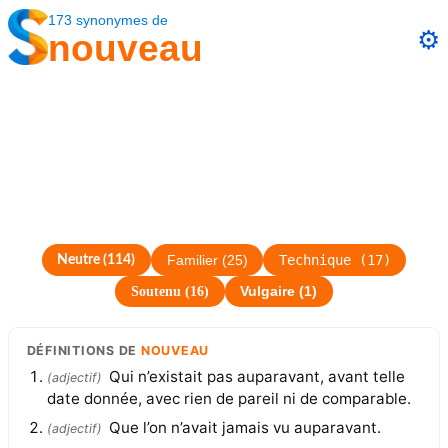
173
synonymes
de
⚙️
nouveau
Technique
(
17
)
Neutre
(
114
)
Familier
(
25
)
Soutenu
(
16
)
Vulgaire
(
1
)
DÉFINITIONS
DE
NOUVEAU
Qui n’existait pas auparavant, avant telle
(
adjectif
)
date donnée, avec rien de pareil ni de comparable.
Que l’on n’avait jamais vu auparavant.
(
adjectif
)