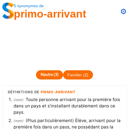
5
synonymes
de
⚙️
primo-arrivant
Neutre
(
3
)
Familier
(
2
)
DÉFINITIONS
DE
PRIMO-ARRIVANT
Toute personne arrivant pour la première fois
(
nom
)
dans un pays et s’installant durablement dans ce
pays.
(Plus particulièrement) Élève, arrivant pour la
(
nom
)
première fois dans un pays, ne possédant pas la