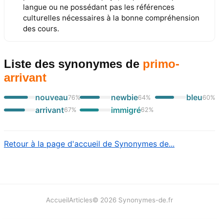
langue ou ne possédant pas les références
culturelles nécessaires à la bonne compréhension
des cours.
Liste des synonymes
de
primo-
arrivant
nouveau
newbie
bleu
76
%
64
%
60
%
arrivant
immigré
67
%
62
%
Retour à la page d'accueil de Synonymes de...
Accueil
Articles
©
2026
Synonymes-de.fr