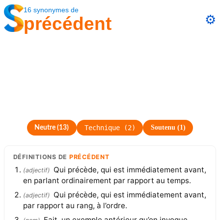
16
synonymes
de
⚙️
précédent
Technique
(
2
)
Soutenu
(
1
)
Neutre
(
13
)
DÉFINITIONS
DE
PRÉCÉDENT
Qui précède, qui est immédiatement avant,
(
adjectif
)
en parlant ordinairement par rapport au temps.
Qui précède, qui est immédiatement avant,
(
adjectif
)
par rapport au rang, à l’ordre.
Fait, un exemple antérieur qu’on invoque