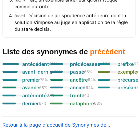
(
nom
)
comme autorité.
Décision de jurisprudence antérieure dont la
(
nom
)
solution s'impose au juge en application de la règle
du stare decisis.
Liste des synonymes
de
précédent
antécédent
prédécesseur
préfixe
83
%
66
%
6
avant-dernier
passé
exemple
76
%
65
%
premier
ancêtre
précurs
75
%
64
%
avance
ancien
préséan
68
%
64
%
antériorité
front
67
%
64
%
dernier
cataphore
67
%
63
%
Retour à la page d'accueil de Synonymes de...