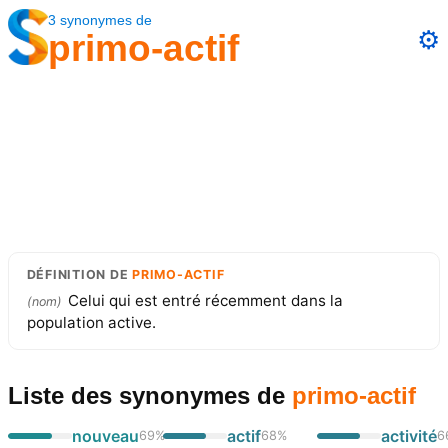
3
synonymes
de
⚙️
primo-actif
DÉFINITION
DE
PRIMO-ACTIF
Celui qui est entré récemment dans la
(
nom
)
population active.
Liste des synonymes
de
primo-actif
nouveau
actif
activité
69
%
68
%
6