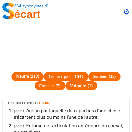
364
synonymes
d'
⚙️
écart
Technique
(
104
)
Soutenu
(
35
)
Neutre
(
219
)
Familier
(
5
)
Vulgaire
(
1
)
DÉFINITIONS
D'
ÉCART
Action par laquelle deux parties d’une chose
(
nom
)
s’écartent plus ou moins l’une de l’autre.
Entorse de l’articulation antérieure du cheval,
(
nom
)