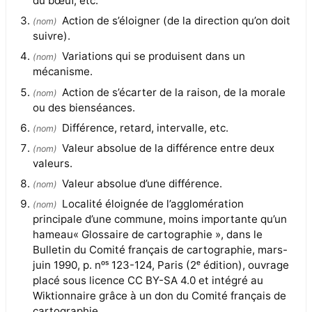
du bœuf, etc.
Action de s’éloigner (de la direction qu’on doit
(
nom
)
suivre).
Variations qui se produisent dans un
(
nom
)
mécanisme.
Action de s’écarter de la raison, de la morale
(
nom
)
ou des bienséances.
Différence, retard, intervalle, etc.
(
nom
)
Valeur absolue de la différence entre deux
(
nom
)
valeurs.
Valeur absolue d’une différence.
(
nom
)
Localité éloignée de l’agglomération
(
nom
)
principale d’une commune, moins importante qu’un
hameau« Glossaire de cartographie », dans le
Bulletin du Comité français de cartographie, mars-
juin 1990, p. nᵒˢ 123-124, Paris (2ᵉ édition), ouvrage
placé sous licence CC BY-SA 4.0 et intégré au
Wiktionnaire grâce à un don du Comité français de
cartographie..