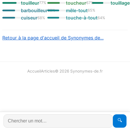
touilleur
toucheur
touillage
77
%
67
%
barbouilleur
mêle-tout
69
%
65
%
cuiseur
touche-à-tout
68
%
64
%
Retour à la page d'accueil de Synonymes de...
Accueil
Articles
©
2026
Synonymes-de.fr
🔍