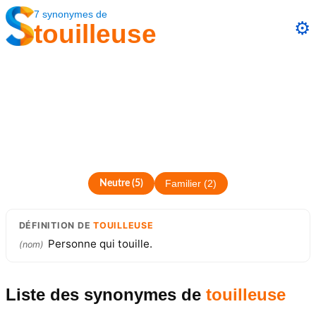
7
synonymes
de
⚙️
touilleuse
Neutre
(
5
)
Familier
(
2
)
DÉFINITION
DE
TOUILLEUSE
Personne qui touille.
(
nom
)
Liste des synonymes
de
touilleuse