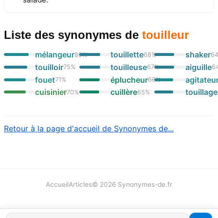
Liste des synonymes
de
touilleur
mélangeur
touillette
shaker
80
%
68
%
6
touilloir
touilleuse
aiguille
75
%
67
%
6
fouet
éplucheur
agitateu
71
%
66
%
cuisinier
cuillère
touillage
70
%
65
%
Retour à la page d'accueil de Synonymes de...
Accueil
Articles
©
2026
Synonymes-de.fr