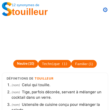
12
synonymes
de
⚙️
touilleur
Technique
(
1
)
Neutre
(
10
)
Familier
(
1
)
DÉFINITIONS
DE
TOUILLEUR
Celui qui touille.
(
nom
)
Tige, parfois décorée, servant à mélanger un
(
nom
)
cocktail dans un verre.
Ustensile de cuisine conçu pour mélanger la
(
nom
)
salade.