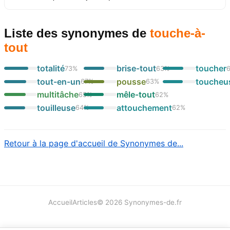
Liste des synonymes
de
touche-à-
tout
totalité
brise-tout
toucher
73
%
63
%
tout-en-un
pousse
toucheu
67
%
63
%
multitâche
mêle-tout
65
%
62
%
touilleuse
attouchement
64
%
62
%
Retour à la page d'accueil de Synonymes de...
Accueil
Articles
©
2026
Synonymes-de.fr