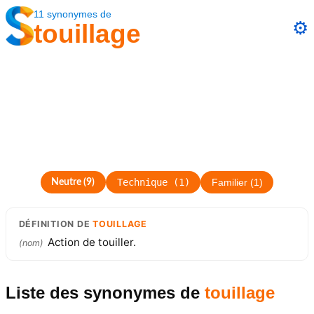
11
synonymes
de
⚙️
touillage
Technique
(
1
)
Neutre
(
9
)
Familier
(
1
)
DÉFINITION
DE
TOUILLAGE
Action de touiller.
(
nom
)
Liste des synonymes
de
touillage