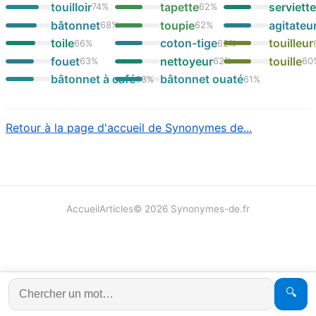
touilloir
tapette
serviett
74
%
62
%
bâtonnet
toupie
agitateu
68
%
62
%
toile
coton-tige
touilleur
66
%
62
%
fouet
nettoyeur
touille
63
%
62
%
60
bâtonnet à café
bâtonnet ouaté
63
%
61
%
Retour à la page d'accueil de Synonymes de...
Accueil
Articles
©
2026
Synonymes-de.fr
🔍