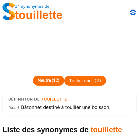
14
synonymes
de
⚙️
touillette
Technique
(
2
)
Neutre
(
12
)
DÉFINITION
DE
TOUILLETTE
Bâtonnet destiné à touiller une boisson.
(
nom
)
Liste des synonymes
de
touillette