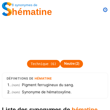
8
synonymes
de
⚙️
hématine
Technique
(
6
)
Neutre
(
2
)
DÉFINITIONS
DE
HÉMATINE
Pigment ferrugineux du sang.
(
nom
)
Synonyme de hématoxyline.
(
nom
)
Liste des synonymes
de
hématine