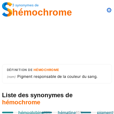
3
synonymes
de
⚙️
hémochrome
DÉFINITION
DE
HÉMOCHROME
Pigment responsable de la couleur du sang.
(
nom
)
Liste des synonymes
de
hémochrome
hémoglobine
hématine
pigment
68
%
65
%