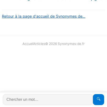
Retour à la page d'accueil de Synonymes de...
Accueil
Articles
©
2026
Synonymes-de.fr
🔍