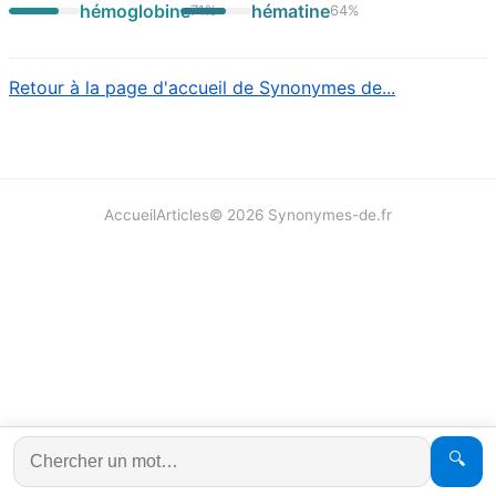
hémoglobine
hématine
71
%
64
%
Retour à la page d'accueil de Synonymes de...
Accueil
Articles
©
2026
Synonymes-de.fr
🔍