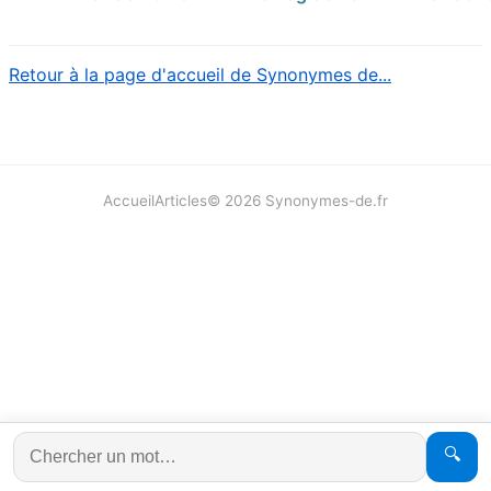
Retour à la page d'accueil de Synonymes de...
Accueil
Articles
©
2026
Synonymes-de.fr
🔍