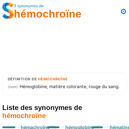
3
synonymes
de
⚙️
hémochroïne
DÉFINITION
DE
HÉMOCHROÏNE
Hémoglobine, matière colorante, rouge du sang.
(
nom
)
Liste des synonymes
de
hémochroïne
hémachroïne
hémoglobine
hématin
71
%
68
%