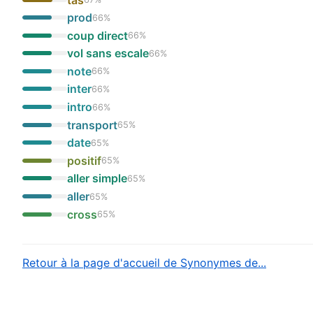
prod
66
%
coup direct
66
%
vol sans escale
66
%
note
66
%
inter
66
%
intro
66
%
transport
65
%
date
65
%
positif
65
%
aller simple
65
%
aller
65
%
cross
65
%
Retour à la page d'accueil de Synonymes de...