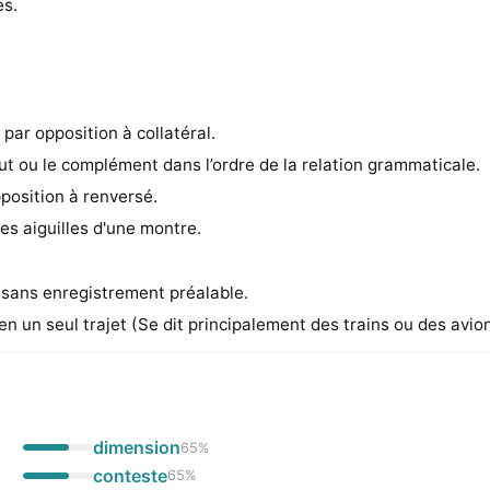
es.
par opposition à collatéral.
ibut ou le complément dans l’ordre de la relation grammaticale.
pposition à renversé.
es aiguilles d'une montre.
 sans enregistrement préalable.
n un seul trajet (Se dit principalement des trains ou des avion
dimension
65
%
conteste
65
%