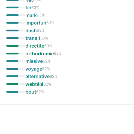
fin
63
%
mark
63
%
importun
63
%
dash
63
%
transit
63
%
directite
63
%
orthodromie
63
%
missive
62
%
voyage
62
%
alternative
62
%
webtélé
62
%
bout
62
%