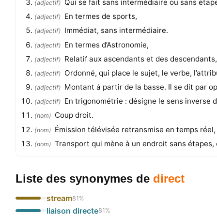
Qui se fait sans intermédiaire ou sans étap
(
adjectif
)
En termes de sports,
(
adjectif
)
Immédiat, sans intermédiaire.
(
adjectif
)
En termes d’Astronomie,
(
adjectif
)
Relatif aux ascendants et des descendants, 
(
adjectif
)
Ordonné, qui place le sujet, le verbe, l’attr
(
adjectif
)
Montant à partir de la basse. Il se dit par o
(
adjectif
)
En trigonométrie : désigne le sens inverse d
(
adjectif
)
Coup droit.
(
nom
)
Émission télévisée retransmise en temps réel,
(
nom
)
Transport qui mène à un endroit sans étapes, e
(
nom
)
Liste des synonymes
de
direct
stream
81
%
liaison directe
81
%