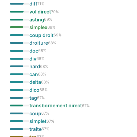
diff
71
%
vol direct
70
%
asting
69
%
simplex
69
%
coup droit
69
%
droiture
68
%
doc
68
%
div
68
%
hard
68
%
can
68
%
delta
68
%
dico
68
%
tag
67
%
transbordement direct
67
%
coup
67
%
simplet
67
%
traite
67
%
tas
67
%