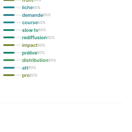
liche
60
%
demande
60
%
course
60
%
slow tv
60
%
rediffusion
60
%
impact
60
%
prélive
60
%
distribution
60
%
att
60
%
pro
60
%