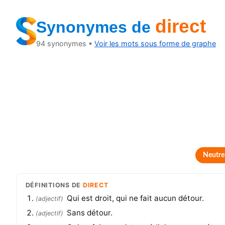
direct
Synonymes
de
94
synonymes •
Voir les mots sous forme de graphe
Neutre
DÉFINITIONS
DE
DIRECT
Qui est droit, qui ne fait aucun détour.
(
adjectif
)
Sans détour.
(
adjectif
)