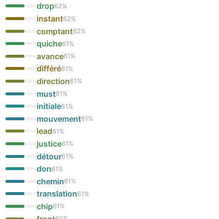
drop
62
%
instant
62
%
comptant
62
%
quiche
61
%
avance
61
%
différé
61
%
direction
61
%
must
61
%
initiale
61
%
mouvement
61
%
lead
61
%
justice
61
%
détour
61
%
don
61
%
chemin
61
%
translation
61
%
chip
61
%
front
60
%