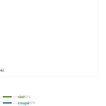
s).
réel
62
%
coupé
62
%