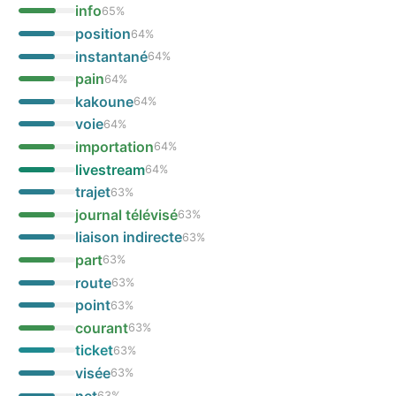
info
65
%
position
64
%
instantané
64
%
pain
64
%
kakoune
64
%
voie
64
%
importation
64
%
livestream
64
%
trajet
63
%
journal télévisé
63
%
liaison indirecte
63
%
part
63
%
route
63
%
point
63
%
courant
63
%
ticket
63
%
visée
63
%
net
63
%