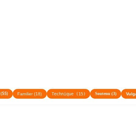
Technique
(
15
)
Soutenu
(
3
)
(
55
)
Familier
(
18
)
Vulg