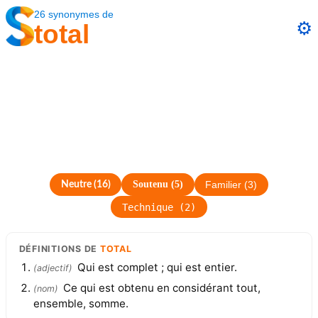
26
synonymes
de
⚙️
total
Soutenu
(
5
)
Neutre
(
16
)
Familier
(
3
)
Technique
(
2
)
DÉFINITIONS
DE
TOTAL
Qui est complet ; qui est entier.
(
adjectif
)
Ce qui est obtenu en considérant tout,
(
nom
)
ensemble, somme.