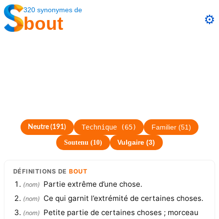
320
synonymes
de
⚙️
bout
Technique
(
65
)
Neutre
(
191
)
Familier
(
51
)
Soutenu
(
10
)
Vulgaire
(
3
)
DÉFINITIONS
DE
BOUT
Partie extrême d’une chose.
(
nom
)
Ce qui garnit l’extrémité de certaines choses.
(
nom
)
Petite partie de certaines choses ; morceau
(
nom
)