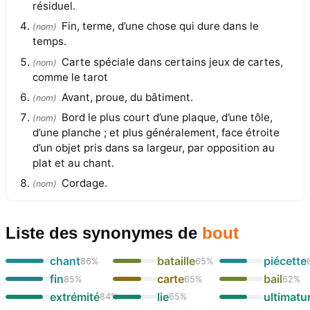
résiduel.
Fin, terme, d’une chose qui dure dans le
(
nom
)
temps.
Carte spéciale dans certains jeux de cartes,
(
nom
)
comme le tarot
Avant, proue, du bâtiment.
(
nom
)
Bord le plus court d’une plaque, d’une tôle,
(
nom
)
d’une planche ; et plus généralement, face étroite
d’un objet pris dans sa largeur, par opposition au
plat et au chant.
Cordage.
(
nom
)
Liste des synonymes
de
bout
chant
bataille
piécette
86
%
65
%
fin
carte
bail
85
%
65
%
62
%
extrémité
lie
ultimat
84
%
65
%