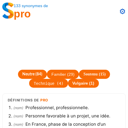
133
synonymes
de
⚙️
pro
Soutenu
(
15
)
Neutre
(
84
)
Familier
(
29
)
Technique
(
4
)
Vulgaire
(
1
)
DÉFINITIONS
DE
PRO
Professionnel, professionnelle.
(
nom
)
Personne favorable à un projet, une idée.
(
nom
)
En France, phase de la conception d'un
(
nom
)