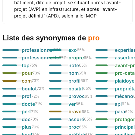
bâtiment, dite de projet, se situant après l'avant-
projet (AVP) en infrastructure, et après l'avant-
projet définitif (APD), selon la loi MOP.
Liste des synonymes
de
pro
professionnel
exo
expertis
85
%
65
%
professionnel·le
propre
assertio
77
%
65
%
top
note
avant-pr
75
%
65
%
pour
nom
pro-cata
73
%
65
%
com
profil
plaidoye
73
%
65
%
boulot
positif
propriét
72
%
65
%
prof
provoc
mécano
72
%
65
%
docte
ver
api
71
%
65
%
62
%
perf
bravo
para
71
%
65
%
62
%
doc
assuré
protagon
70
%
65
%
plus
proc
principal
70
%
65
%
hard
préféré
position
70
%
65
%