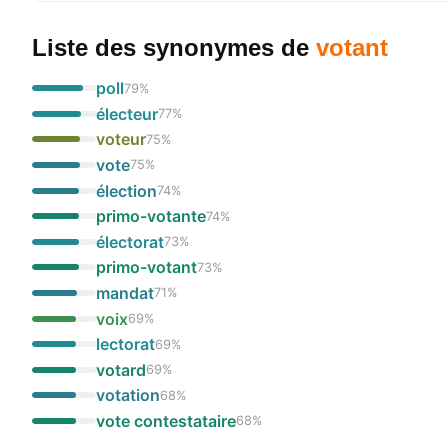
Liste des synonymes
de
votant
poll
79
%
électeur
77
%
voteur
75
%
vote
75
%
élection
74
%
primo-votante
74
%
électorat
73
%
primo-votant
73
%
mandat
71
%
voix
69
%
lectorat
69
%
votard
69
%
votation
68
%
vote contestataire
68
%