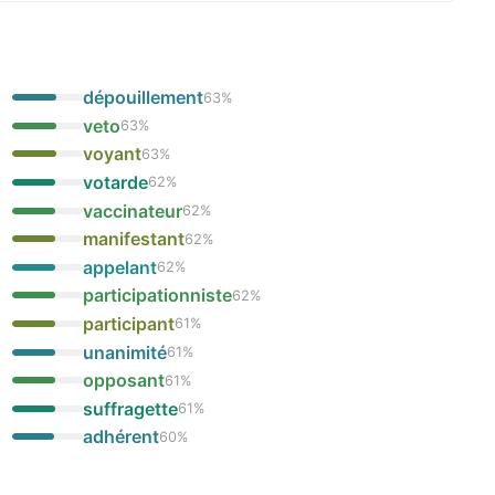
dépouillement
63
%
veto
63
%
voyant
63
%
votarde
62
%
vaccinateur
62
%
manifestant
62
%
appelant
62
%
participationniste
62
%
participant
61
%
unanimité
61
%
opposant
61
%
suffragette
61
%
adhérent
60
%