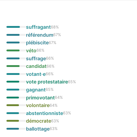
suffragant
68
%
référendum
67
%
plébiscite
67
%
véto
66
%
suffrage
66
%
candidat
66
%
votant·e
66
%
vote protestataire
65
%
gagnant
65
%
primovotant
64
%
volontaire
64
%
abstentionniste
63
%
démocrate
63
%
ballottage
63
%