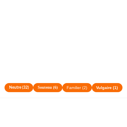
Soutenu
(
6
)
Neutre
(
32
)
Familier
(
2
)
Vulgaire
(
1
)