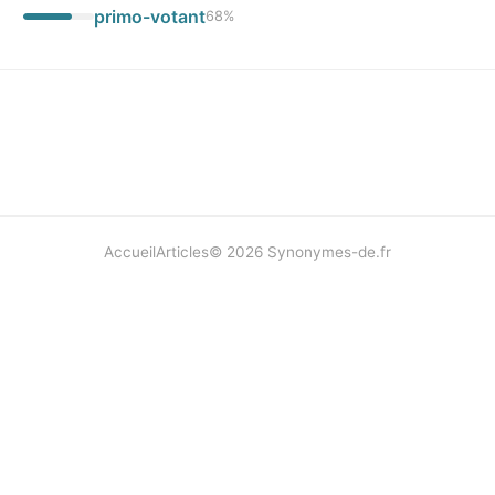
primo-votant
68
%
Accueil
Articles
©
2026
Synonymes-de.fr