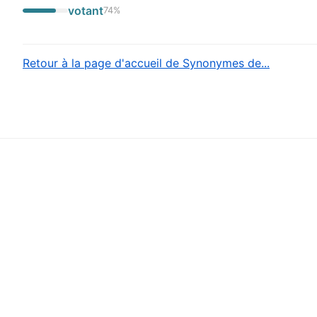
votant
74
%
Retour à la page d'accueil de Synonymes de...