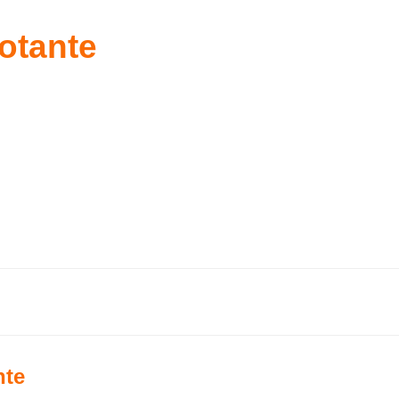
otante
nte