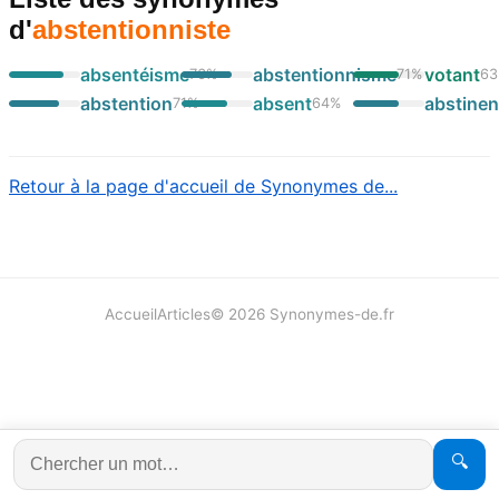
d'
abstentionniste
absentéisme
abstentionnisme
votant
76
%
71
%
63
abstention
absent
abstine
71
%
64
%
Retour à la page d'accueil de Synonymes de...
Accueil
Articles
©
2026
Synonymes-de.fr
🔍