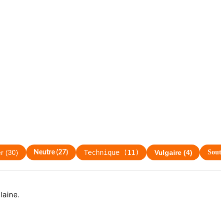
Technique
(
11
)
Sou
er
(
30
)
Neutre
(
27
)
Vulgaire
(
4
)
laine.