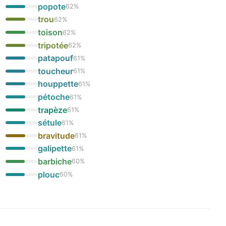
popote
62
%
trou
62
%
toison
62
%
tripotée
62
%
patapouf
61
%
toucheur
61
%
houppette
61
%
pétoche
61
%
trapèze
61
%
sétule
61
%
bravitude
61
%
galipette
61
%
barbiche
60
%
plouc
60
%