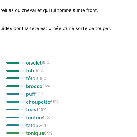
eilles du cheval et qui lui tombe sur le front.
tuidés dont la tête est ornée d’une sorte de toupet.
oiselet
65
%
toto
65
%
téton
65
%
brosse
65
%
puff
65
%
choupette
65
%
toast
65
%
toutou
64
%
tatou
64
%
tonique
64
%