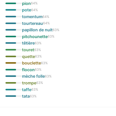
pion
64
%
pote
64
%
tomentum
64
%
tourtereau
64
%
papillon de nuit
63
%
pitchounette
63
%
têtière
63
%
touret
63
%
quette
63
%
bouclette
63
%
flocon
63
%
mèche folle
63
%
trompe
63
%
taffe
63
%
tata
63
%