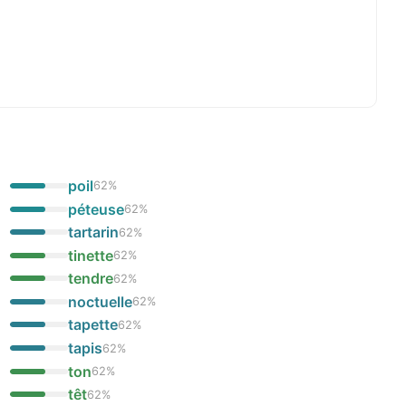
poil
62
%
péteuse
62
%
tartarin
62
%
tinette
62
%
tendre
62
%
noctuelle
62
%
tapette
62
%
tapis
62
%
ton
62
%
têt
62
%