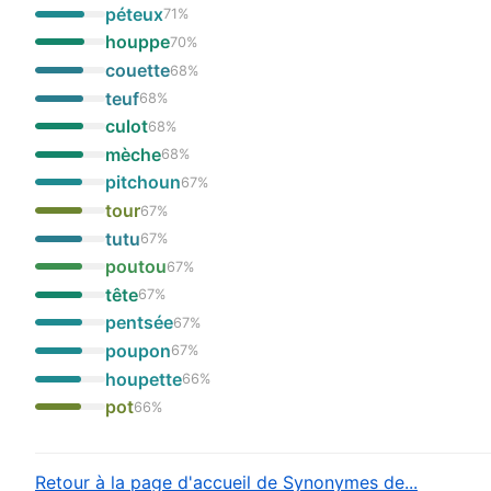
péteux
71
%
houppe
70
%
couette
68
%
teuf
68
%
culot
68
%
mèche
68
%
pitchoun
67
%
tour
67
%
tutu
67
%
poutou
67
%
tête
67
%
pentsée
67
%
poupon
67
%
houpette
66
%
pot
66
%
Retour à la page d'accueil de Synonymes de...