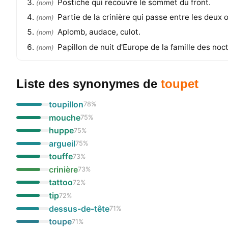
Postiche qui recouvre le sommet du front.
(
nom
)
Partie de la crinière qui passe entre les deux or
(
nom
)
Aplomb, audace, culot.
(
nom
)
Papillon de nuit d'Europe de la famille des noc
(
nom
)
Liste des synonymes
de
toupet
toupillon
78
%
mouche
75
%
huppe
75
%
argueil
75
%
touffe
73
%
crinière
73
%
tattoo
72
%
tip
72
%
dessus-de-tête
71
%
toupe
71
%