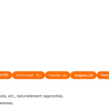
Technique
(
6
)
Sout
e
(
32
)
Familier
(
4
)
Vulgaire
(
4
)
oils, etc., naturellement rapprochés.
 femmes.