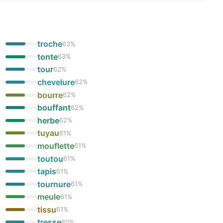
troche
63
%
tonte
63
%
tour
62
%
chevelure
62
%
bourre
62
%
bouffant
62
%
herbe
62
%
tuyau
61
%
mouflette
61
%
toutou
61
%
tapis
61
%
tournure
61
%
meule
61
%
tissu
61
%
tresse
60
%