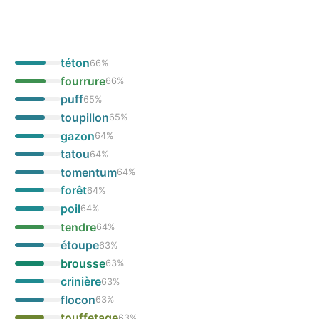
téton
66
%
fourrure
66
%
puff
65
%
toupillon
65
%
gazon
64
%
tatou
64
%
tomentum
64
%
forêt
64
%
poil
64
%
tendre
64
%
étoupe
63
%
brousse
63
%
crinière
63
%
flocon
63
%
touffetage
63
%