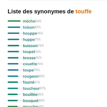
Liste des synonymes
de
touffe
mèche
84
%
toison
82
%
houppe
76
%
huppe
75
%
buisson
75
%
toupet
74
%
brosse
70
%
couette
70
%
toupe
70
%
rougeon
69
%
fourré
67
%
toucheur
67
%
bouillée
66
%
bouquet
66
%
mouche
66
%