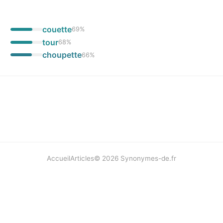
couette
69
%
tour
68
%
choupette
66
%
Accueil
Articles
©
2026
Synonymes-de.fr