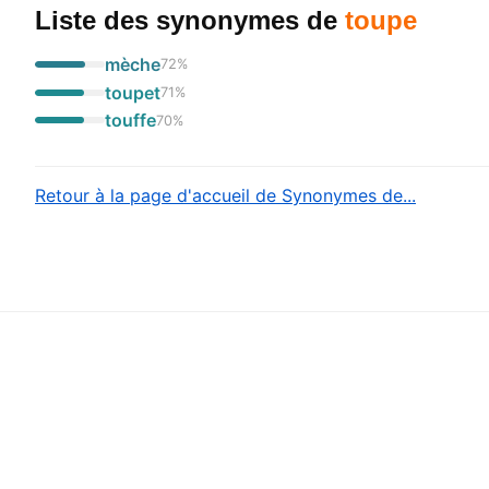
Liste des synonymes
de
toupe
mèche
72
%
toupet
71
%
touffe
70
%
Retour à la page d'accueil de Synonymes de...