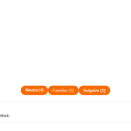
Neutre
(
4
)
Familier
(
3
)
Vulgaire
(
1
)
veux.