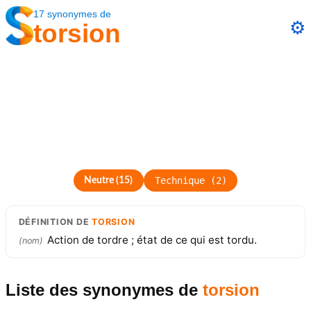
17
synonymes
de
⚙️
torsion
Technique
(
2
)
Neutre
(
15
)
DÉFINITION
DE
TORSION
Action de tordre ; état de ce qui est tordu.
(
nom
)
Liste des synonymes
de
torsion