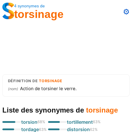
4
synonymes
de
⚙️
torsinage
DÉFINITION
DE
TORSINAGE
Action de torsiner le verre.
(
nom
)
Liste des synonymes
de
torsinage
torsion
tortillement
68
%
63
%
tordage
distorsion
63
%
62
%