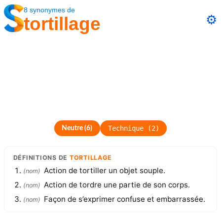
8
synonymes
de
⚙️
tortillage
Technique
(
2
)
Neutre
(
6
)
DÉFINITIONS
DE
TORTILLAGE
Action de tortiller un objet souple.
(
nom
)
Action de tordre une partie de son corps.
(
nom
)
Façon de s’exprimer confuse et embarrassée.
(
nom
)