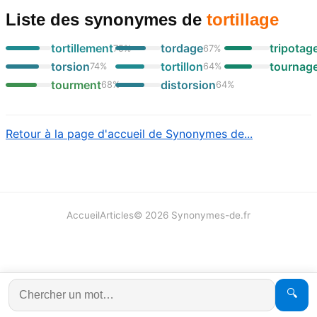
Liste des synonymes
de
tortillage
tortillement
tordage
tripotag
75
%
67
%
torsion
tortillon
tournag
74
%
64
%
tourment
distorsion
68
%
64
%
Retour à la page d'accueil de Synonymes de...
Accueil
Articles
©
2026
Synonymes-de.fr
🔍