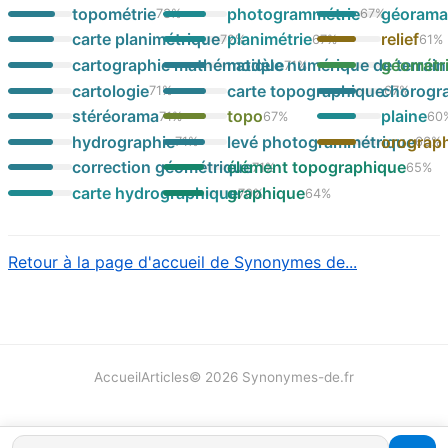
topométrie
photogrammétrie
géoram
73
%
67
%
carte planimétrique
planimétrie
relief
72
%
67
%
61
%
cartographie mathématique
modèle numérique de terrain
géométr
71
%
cartologie
carte topographique
chorogr
71
%
67
%
stéréorama
topo
plaine
71
%
67
%
60
hydrographie
levé photogrammétrique
orograp
71
%
66
%
correction géométrique
élément topographique
71
%
65
%
carte hydrographique
graphique
70
%
64
%
Retour à la page d'accueil de Synonymes de...
Accueil
Articles
©
2026
Synonymes-de.fr