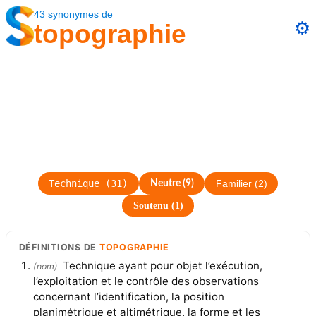
43
synonymes
de
⚙️
topographie
Technique
(
31
)
Neutre
(
9
)
Familier
(
2
)
Soutenu
(
1
)
DÉFINITIONS
DE
TOPOGRAPHIE
Technique ayant pour objet l’exécution,
(
nom
)
l’exploitation et le contrôle des observations
concernant l’identification, la position
planimétrique et altimétrique, la forme et les