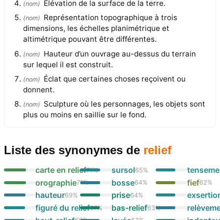
Élévation de la surface de la terre.
(
nom
)
Représentation topographique à trois
(
nom
)
dimensions, les échelles planimétrique et
altimétrique pouvant être différentes.
Hauteur d’un ouvrage au-dessus du terrain
(
nom
)
sur lequel il est construit.
Éclat que certaines choses reçoivent ou
(
nom
)
donnent.
Sculpture où les personnages, les objets sont
(
nom
)
plus ou moins en saillie sur le fond.
Liste des synonymes
de
relief
carte en relief
sursol
tenseme
71
%
65
%
orographie
bosse
fief
71
%
64
%
62
%
hauteur
prise
exsertio
69
%
64
%
figuré du relief
bas-relief
relèvem
67
%
63
%