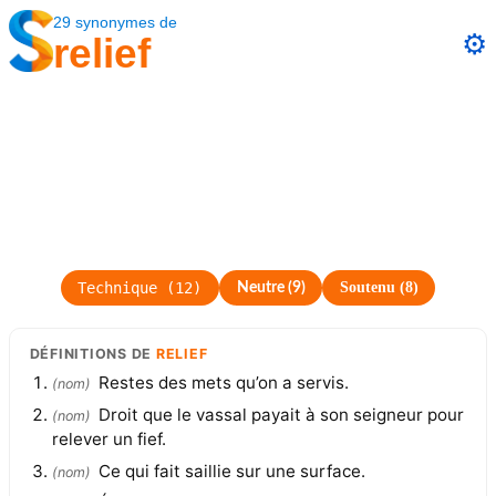
29
synonymes
de
⚙️
relief
Technique
(
12
)
Soutenu
(
8
)
Neutre
(
9
)
DÉFINITIONS
DE
RELIEF
Restes des mets qu’on a servis.
(
nom
)
Droit que le vassal payait à son seigneur pour
(
nom
)
relever un fief.
Ce qui fait saillie sur une surface.
(
nom
)