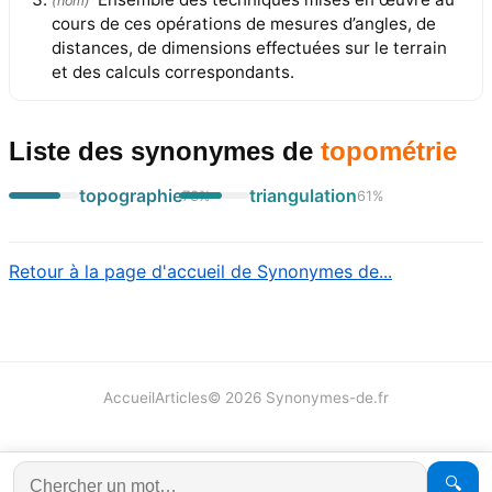
(
nom
)
cours de ces opérations de mesures d’angles, de
distances, de dimensions effectuées sur le terrain
et des calculs correspondants.
Liste des synonymes
de
topométrie
topographie
triangulation
73
%
61
%
Retour à la page d'accueil de Synonymes de...
Accueil
Articles
©
2026
Synonymes-de.fr
🔍