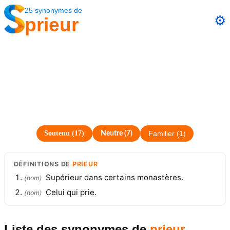
25
synonymes
de
⚙️
prieur
Soutenu
(
17
)
Neutre
(
7
)
Familier
(
1
)
DÉFINITIONS
DE
PRIEUR
Supérieur dans certains monastères.
(
nom
)
Celui qui prie.
(
nom
)
Liste des synonymes
de
prieur