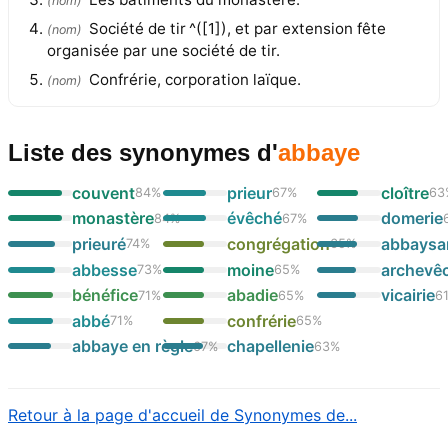
(
nom
)
Société de tir ^([1]), et par extension fête
(
nom
)
organisée par une société de tir.
Confrérie, corporation laïque.
(
nom
)
Liste des synonymes
d'
abbaye
couvent
prieur
cloître
84
%
67
%
63
monastère
évêché
domerie
84
%
67
%
prieuré
congrégation
abbaysa
74
%
65
%
abbesse
moine
archevê
73
%
65
%
bénéfice
abadie
vicairie
71
%
65
%
6
abbé
confrérie
71
%
65
%
abbaye en règle
chapellenie
67
%
63
%
Retour à la page d'accueil de Synonymes de...