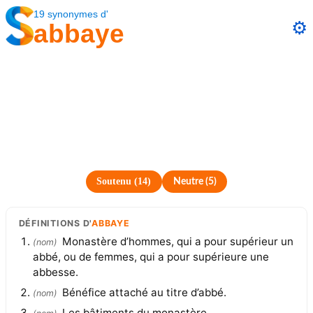
19
synonymes
d'
⚙️
abbaye
Soutenu
(
14
)
Neutre
(
5
)
DÉFINITIONS
D'
ABBAYE
Monastère d’hommes, qui a pour supérieur un
(
nom
)
abbé, ou de femmes, qui a pour supérieure une
abbesse.
Bénéfice attaché au titre d’abbé.
(
nom
)
Les bâtiments du monastère.