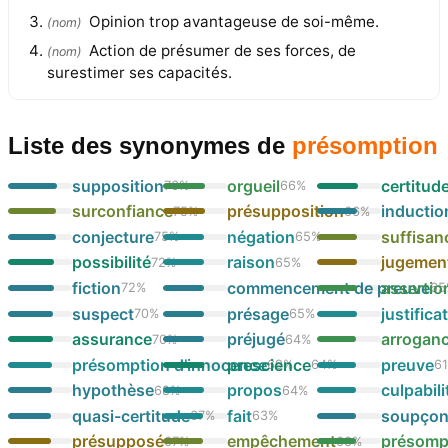
Opinion trop avantageuse de soi-même.
(
nom
)
Action de présumer de ses forces, de
(
nom
)
surestimer ses capacités.
Liste des synonymes
de
présomption
supposition
orgueil
certitud
76
%
66
%
surconfiance
présupposition
inductio
75
%
66
%
conjecture
négation
suffisan
75
%
65
%
possibilité
raison
jugement
72
%
65
%
fiction
commencement de preuve
assertio
72
%
65
suspect
présage
justifica
70
%
65
%
assurance
préjugé
arrogan
70
%
64
%
présomption d’innocence
prescience
preuve
69
%
64
%
6
hypothèse
propos
culpabili
68
%
64
%
quasi-certitude
fait
soupço
67
%
63
%
présupposé
empêchement
présomp
67
%
63
%