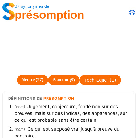
37
synonymes
de
⚙️
présomption
Soutenu
(
9
)
Technique
(
1
)
Neutre
(
27
)
DÉFINITIONS
DE
PRÉSOMPTION
Jugement, conjecture, fondé non sur des
(
nom
)
preuves, mais sur des indices, des apparences, sur
ce qui est probable sans être certain.
Ce qui est supposé vrai jusqu’à preuve du
(
nom
)
contraire.