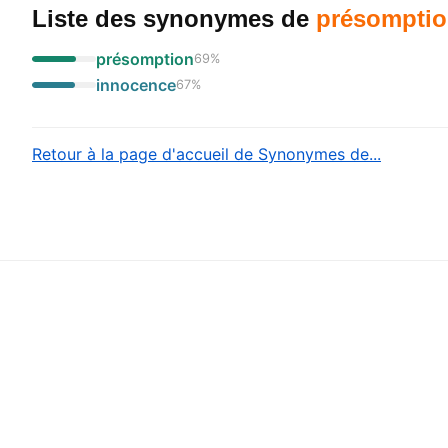
Liste des synonymes
de
présomptio
présomption
69
%
innocence
67
%
Retour à la page d'accueil de Synonymes de...