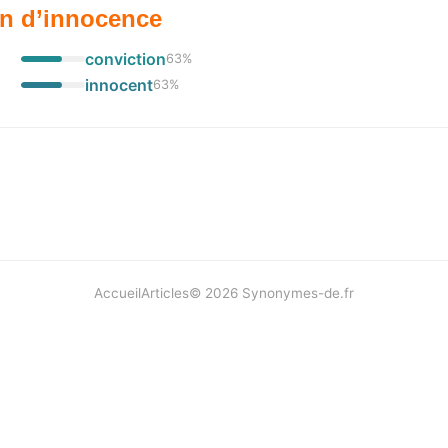
n d’innocence
conviction
63
%
innocent
63
%
Accueil
Articles
©
2026
Synonymes-de.fr