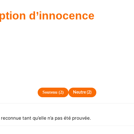
tion d’innocence
Soutenu
(
2
)
Neutre
(
2
)
e reconnue tant qu’elle n’a pas été prouvée.