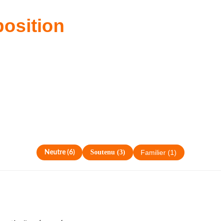
osition
Soutenu
(
3
)
Neutre
(
6
)
Familier
(
1
)