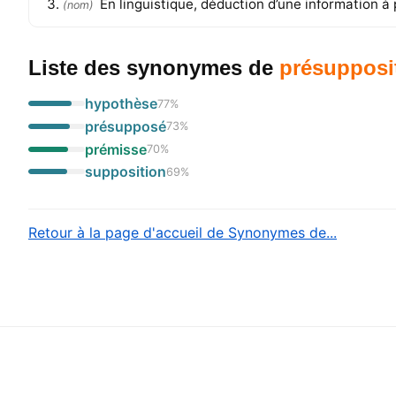
En linguistique, déduction d’une information à 
(
nom
)
Liste des synonymes
de
présupposi
hypothèse
77
%
présupposé
73
%
prémisse
70
%
supposition
69
%
Retour à la page d'accueil de Synonymes de...