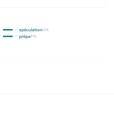
spéculation
62
%
prépa
61
%