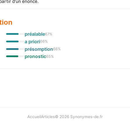
partir d'un énoncé.
tion
préalable
67
%
a priori
66
%
présomption
66
%
pronostic
65
%
Accueil
Articles
©
2026
Synonymes-de.fr