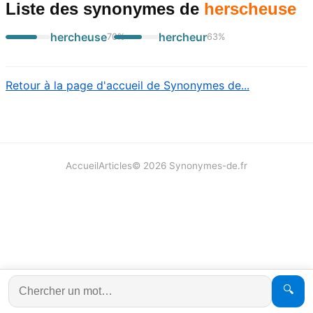
Liste des synonymes
de
herscheuse
hercheuse
hercheur
70
%
63
%
Retour à la page d'accueil de Synonymes de...
Accueil
Articles
©
2026
Synonymes-de.fr
🔍