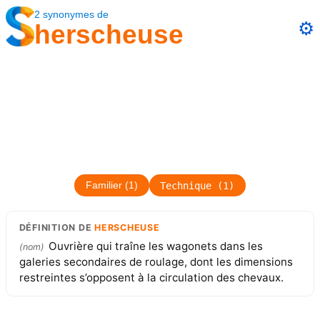
2
synonymes
de
⚙️
herscheuse
Technique
(
1
)
Familier
(
1
)
DÉFINITION
DE
HERSCHEUSE
Ouvrière qui traîne les wagonets dans les
(
nom
)
galeries secondaires de roulage, dont les dimensions
restreintes s’opposent à la circulation des chevaux.