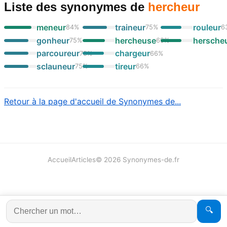
Liste des synonymes
de
hercheur
meneur
traineur
rouleur
84
%
75
%
6
gonheur
hercheuse
hersche
75
%
69
%
parcoureur
chargeur
75
%
66
%
sclauneur
tireur
75
%
66
%
Retour à la page d'accueil de Synonymes de...
Accueil
Articles
©
2026
Synonymes-de.fr
🔍