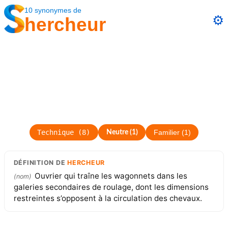
10
synonymes
de
⚙️
hercheur
Technique
(
8
)
Neutre
(
1
)
Familier
(
1
)
DÉFINITION
DE
HERCHEUR
Ouvrier qui traîne les wagonnets dans les
(
nom
)
galeries secondaires de roulage, dont les dimensions
restreintes s’opposent à la circulation des chevaux.