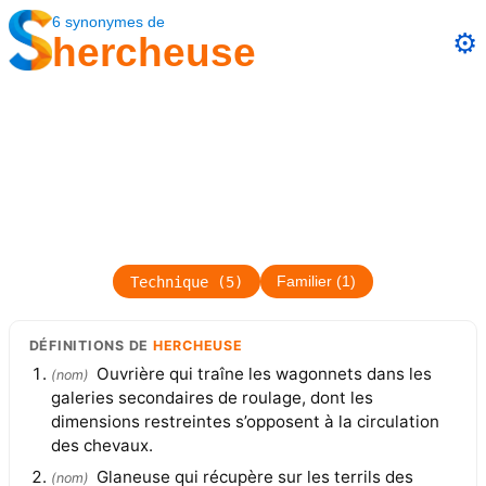
6
synonymes
de
⚙️
hercheuse
Technique
(
5
)
Familier
(
1
)
DÉFINITIONS
DE
HERCHEUSE
Ouvrière qui traîne les wagonnets dans les
(
nom
)
galeries secondaires de roulage, dont les
dimensions restreintes s’opposent à la circulation
des chevaux.
Glaneuse qui récupère sur les terrils des
(
nom
)