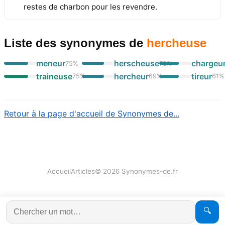
restes de charbon pour les revendre.
Liste des synonymes
de
hercheuse
meneur
herscheuse
chargeu
75
%
70
%
traineuse
hercheur
tireur
75
%
69
%
61
%
Retour à la page d'accueil de Synonymes de...
Accueil
Articles
©
2026
Synonymes-de.fr
🔍