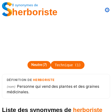
8
synonymes
de
⚙️
herboriste
Technique
(
1
)
Neutre
(
7
)
DÉFINITION
DE
HERBORISTE
Personne qui vend des plantes et des graines
(
nom
)
médicinales.
Liste des synonymes
de
herboriste