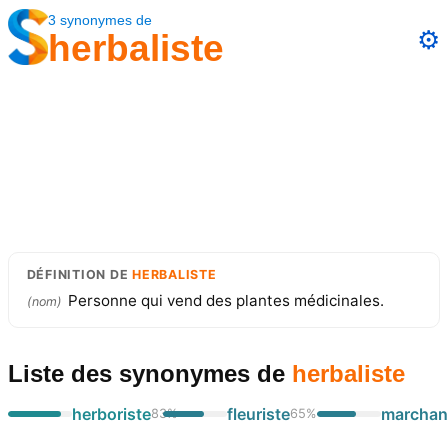
3
synonymes
de
⚙️
herbaliste
DÉFINITION
DE
HERBALISTE
Personne qui vend des plantes médicinales.
(
nom
)
Liste des synonymes
de
herbaliste
herboriste
fleuriste
marcha
83
%
65
%